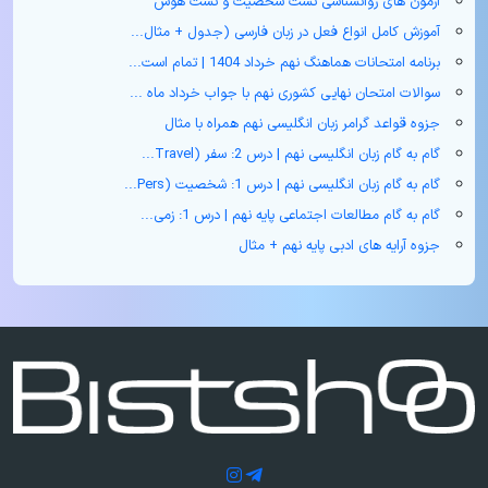
آزمون های روانشناسی تست شخصیت و تست هوش
آموزش کامل انواع فعل در زبان فارسی (جدول + مثال‌...
برنامه امتحانات هماهنگ نهم خرداد 1404 | تمام است...
سوالات امتحان نهایی کشوری نهم با جواب خرداد ماه ...
جزوه قواعد گرامر زبان انگلیسی نهم همراه با مثال
گام به گام زبان انگلیسی نهم | درس 2: سفر (Travel...
گام به گام زبان انگلیسی نهم | درس 1: شخصیت (Pers...
گام به گام مطالعات اجتماعی پایه نهم | درس 1: زمی...
جزوه آرایه های ادبی پایه نهم + مثال