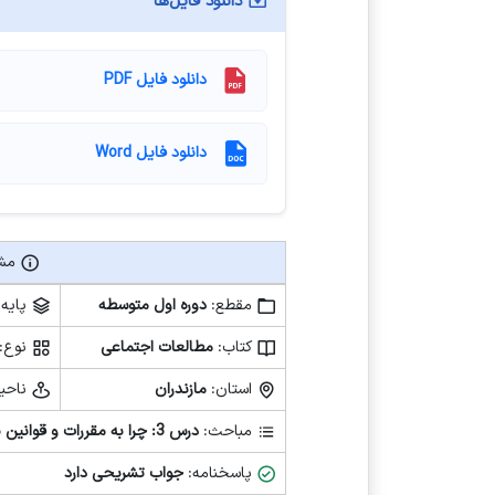
دانلود فایل‌ها
دانلود فایل PDF
دانلود فایل Word
مشخ
مشخصات فایل آزمون
مقطع:
دوره اول متوسطه
پایه:
کتاب:
مطالعات اجتماعی
نوع:
استان:
مازندران
ناحی
مباحث:
درس 3: چرا به مقررات و قوانین نیاز داریم؟، درس 4: قانون گذاری
پاسخنامه:
جواب تشریحی دارد