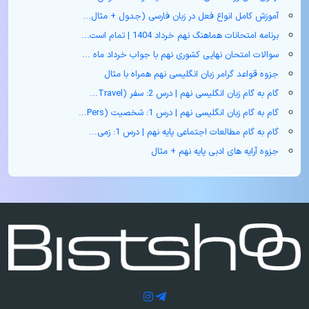
آموزش کامل انواع فعل در زبان فارسی (جدول + مثال‌...
برنامه امتحانات هماهنگ نهم خرداد 1404 | تمام است...
سوالات امتحان نهایی کشوری نهم با جواب خرداد ماه ...
جزوه قواعد گرامر زبان انگلیسی نهم همراه با مثال
گام به گام زبان انگلیسی نهم | درس 2: سفر (Travel...
گام به گام زبان انگلیسی نهم | درس 1: شخصیت (Pers...
گام به گام مطالعات اجتماعی پایه نهم | درس 1: زمی...
جزوه آرایه های ادبی پایه نهم + مثال