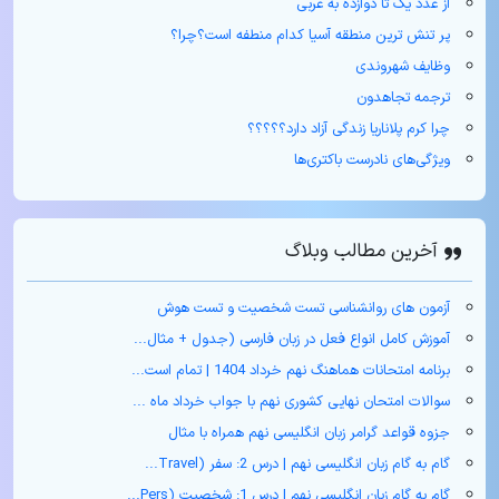
از عدد یک تا دوازده به عربی
پر تنش ترین منطقه آسیا کدام منطفه است؟چرا؟
وظایف شهروندی
ترجمه تجاهدون
چرا کرم پلاناریا زندگی آزاد دارد؟؟؟؟؟
ویژگی‌های نادرست باکتری‌ها
آخرین مطالب وبلاگ
آزمون های روانشناسی تست شخصیت و تست هوش
آموزش کامل انواع فعل در زبان فارسی (جدول + مثال‌...
برنامه امتحانات هماهنگ نهم خرداد 1404 | تمام است...
سوالات امتحان نهایی کشوری نهم با جواب خرداد ماه ...
جزوه قواعد گرامر زبان انگلیسی نهم همراه با مثال
گام به گام زبان انگلیسی نهم | درس 2: سفر (Travel...
گام به گام زبان انگلیسی نهم | درس 1: شخصیت (Pers...