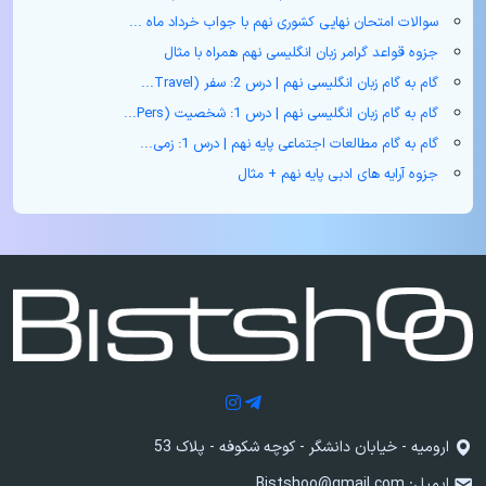
سوالات امتحان نهایی کشوری نهم با جواب خرداد ماه ...
جزوه قواعد گرامر زبان انگلیسی نهم همراه با مثال
گام به گام زبان انگلیسی نهم | درس 2: سفر (Travel...
گام به گام زبان انگلیسی نهم | درس 1: شخصیت (Pers...
گام به گام مطالعات اجتماعی پایه نهم | درس 1: زمی...
جزوه آرایه های ادبی پایه نهم + مثال
ارومیه - خیابان دانشگر - کوچه شکوفه - پلاک 53
ایمیل:
Bistshoo@gmail.com