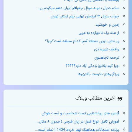
پیشامد با احتمال رخ دادن آن ۲ به ۶
سلام دنبال نمونه سوال جغرافیا ایران دهم میگردم ن...
جواب سوال ۳ امتحان نهایی نهم استان تهران
زمین و خورشید
از عدد یک تا دوازده به عربی
پر تنش ترین منطقه آسیا کدام منطفه است؟چرا؟
وظایف شهروندی
ترجمه تجاهدون
چرا کرم پلاناریا زندگی آزاد دارد؟؟؟؟؟
ویژگی‌های نادرست باکتری‌ها
آخرین مطالب وبلاگ
آزمون های روانشناسی تست شخصیت و تست هوش
آموزش کامل انواع فعل در زبان فارسی (جدول + مثال‌...
برنامه امتحانات هماهنگ نهم خرداد 1404 | تمام است...