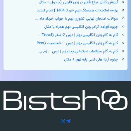
آموزش کامل انواع فعل در زبان فارسی (جدول + مثال‌...
برنامه امتحانات هماهنگ نهم خرداد 1404 | تمام است...
سوالات امتحان نهایی کشوری نهم با جواب خرداد ماه ...
جزوه قواعد گرامر زبان انگلیسی نهم همراه با مثال
گام به گام زبان انگلیسی نهم | درس 2: سفر (Travel...
گام به گام زبان انگلیسی نهم | درس 1: شخصیت (Pers...
گام به گام مطالعات اجتماعی پایه نهم | درس 1: زمی...
جزوه آرایه های ادبی پایه نهم + مثال