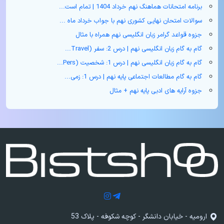
برنامه امتحانات هماهنگ نهم خرداد 1404 | تمام است...
سوالات امتحان نهایی کشوری نهم با جواب خرداد ماه ...
جزوه قواعد گرامر زبان انگلیسی نهم همراه با مثال
گام به گام زبان انگلیسی نهم | درس 2: سفر (Travel...
گام به گام زبان انگلیسی نهم | درس 1: شخصیت (Pers...
گام به گام مطالعات اجتماعی پایه نهم | درس 1: زمی...
جزوه آرایه های ادبی پایه نهم + مثال
ارومیه - خیابان دانشگر - کوچه شکوفه - پلاک 53