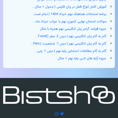
آموزش کامل انواع فعل در زبان فارسی (جدول + مثال‌...
برنامه امتحانات هماهنگ نهم خرداد 1404 | تمام است...
سوالات امتحان نهایی کشوری نهم با جواب خرداد ماه ...
جزوه قواعد گرامر زبان انگلیسی نهم همراه با مثال
گام به گام زبان انگلیسی نهم | درس 2: سفر (Travel...
گام به گام زبان انگلیسی نهم | درس 1: شخصیت (Pers...
گام به گام مطالعات اجتماعی پایه نهم | درس 1: زمی...
جزوه آرایه های ادبی پایه نهم + مثال