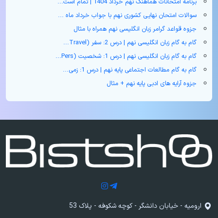
برنامه امتحانات هماهنگ نهم خرداد 1404 | تمام است...
سوالات امتحان نهایی کشوری نهم با جواب خرداد ماه ...
جزوه قواعد گرامر زبان انگلیسی نهم همراه با مثال
گام به گام زبان انگلیسی نهم | درس 2: سفر (Travel...
گام به گام زبان انگلیسی نهم | درس 1: شخصیت (Pers...
گام به گام مطالعات اجتماعی پایه نهم | درس 1: زمی...
جزوه آرایه های ادبی پایه نهم + مثال
ارومیه - خیابان دانشگر - کوچه شکوفه - پلاک 53