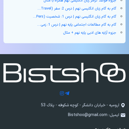
جزوه قواعد گرامر زبان انگلیسی نهم همراه با مثال
گام به گام زبان انگلیسی نهم | درس 2: سفر (Travel...
گام به گام زبان انگلیسی نهم | درس 1: شخصیت (Pers...
گام به گام مطالعات اجتماعی پایه نهم | درس 1: زمی...
جزوه آرایه های ادبی پایه نهم + مثال
ارومیه - خیابان دانشگر - کوچه شکوفه - پلاک 53
ایمیل:
Bistshoo@gmail.com